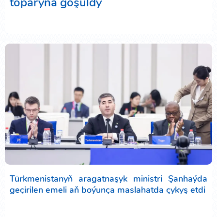
toparyna goşuldy
Türkmenistanyň aragatnaşyk ministri Şanhaýda
geçirilen emeli aň boýunça maslahatda çykyş etdi