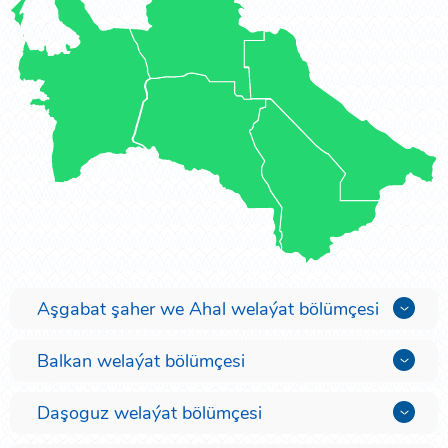
Aşgabat şaher we Ahal welaýat bölümçesi
Balkan welaýat bölümçesi
Daşoguz welaýat bölümçesi