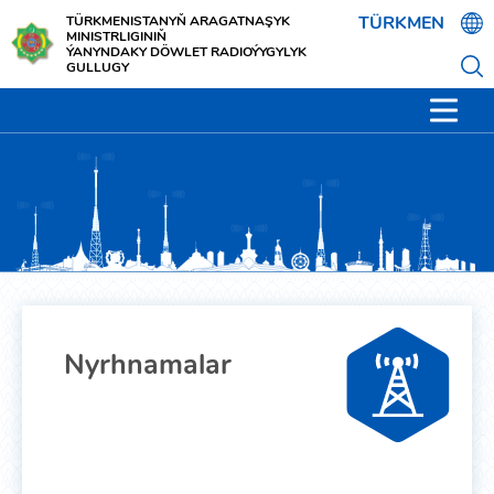
TÜRKMEN
TÜRKMENISTANYŇ ARAGATNAŞYK
MINISTRLIGINIŇ
ÝANYNDAKY DÖWLET RADIOÝYGYLYK
GULLUGY
Nyrhnamalar