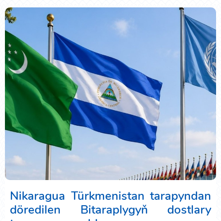
Nikaragua Türkmenistan tarapyndan
döredilen Bitaraplygyň dostlary