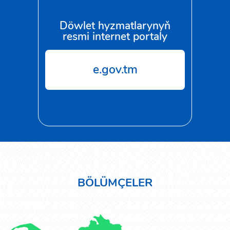
Döwlet hyzmatlarynyň
resmi internet portaly
e.gov.tm
BÖLÜMÇELER