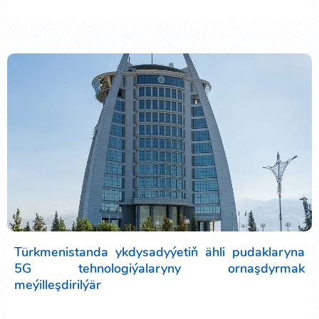
Türkmenistanda ykdysadyýetiň ähli pudaklaryna
5G tehnologiýalaryny ornaşdyrmak
meýilleşdirilýär