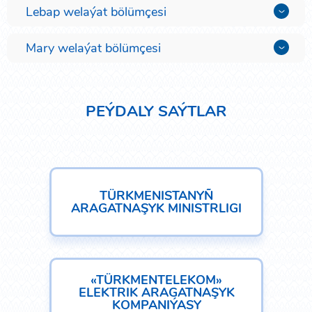
Lebap welaýat bölümçesi
Mary welaýat bölümçesi
PEÝDALY SAÝTLAR
TÜRKMENISTANYÑ
ARAGATNAŞYK MINISTRLIGI
«TÜRKMENTELEKOM»
ELEKTRIK ARAGATNAŞYK
KOMPANIÝASY