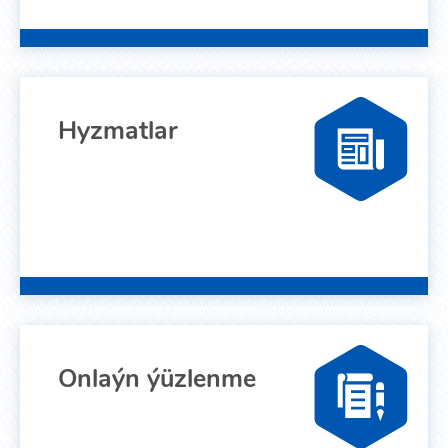
Hyzmatlar
Onlaýn ýüzlenme