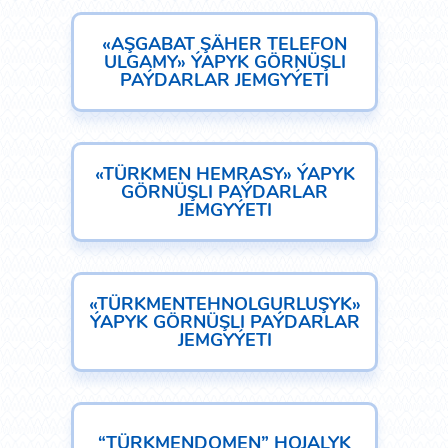
«AŞGABAT ŞÄHER TELEFON
ULGAMY» ÝAPYK GÖRNÜŞLI
PAÝDARLAR JEMGYÝETI
«TÜRKMEN HEMRASY» ÝAPYK
GÖRNÜŞLI PAÝDARLAR
JEMGYÝETI
«TÜRKMENTEHNOLGURLUŞYK»
ÝAPYK GÖRNÜŞLI PAÝDARLAR
JEMGYÝETI
“TÜRKMENDOMEN” HOJALYK