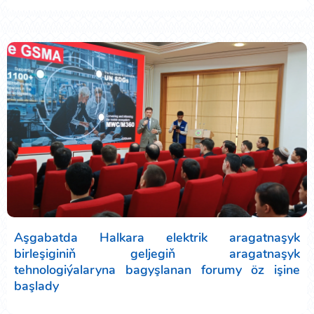
Aşgabatda Halkara elektrik aragatnaşyk
birleşiginiň geljegiň aragatnaşyk
tehnologiýalaryna bagyşlanan forumy öz işine
başlady