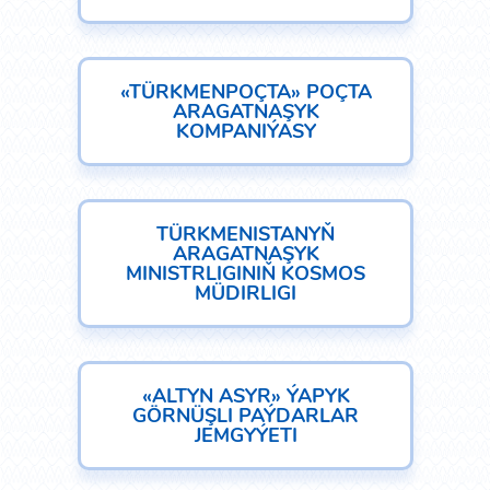
«TÜRKMENPOÇTA» POÇTA
ARAGATNAŞYK
KOMPANIÝASY
TÜRKMENISTANYŇ
ARAGATNAŞYK
MINISTRLIGINIŇ KOSMOS
MÜDIRLIGI
«ALTYN ASYR» ÝAPYK
GÖRNÜŞLI PAÝDARLAR
JEMGYÝETI