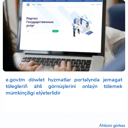
e.gov.tm döwlet hyzmatlar portalynda jemagat
tölegleriň ähli görnüşlerini onlaýn tölemek
mümkinçiligi elýeterlidir
Ählisini görkez