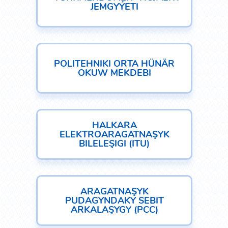
JEMGYÝETI
POLITEHNIKI ORTA HÜNÄR
OKUW MEKDEBI
HALKARA
ELEKTROARAGATNAŞYK
BILELEŞIGI (ITU)
ARAGATNAŞYK
PUDAGYNDAKY SEBIT
ARKALAŞYGY (РСС)