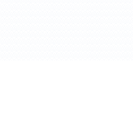
TÜRKMENISTANYŇ ARAGATNAŞYK MINISTRLIGINIŇ
ÝANYNDAKY DÖWLET RADIOÝYGYLYK GULLUGY
Salgy: Aşgabat şäheri, Arçabil şaýoly 88