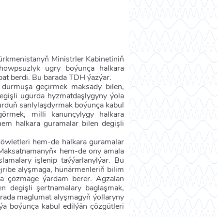
ürkmenistanyň Ministrler Kabinetiniň
rhowpsuzlyk ugry boýunça halkara
bat berdi. Bu barada TDH ýazýar.
ny durmuşa geçirmek maksady bilen,
degişli ugurda hyzmatdaşlygyny ýola
urduň sanlylaşdyrmak boýunça kabul
görmek, milli kanunçylygy halkara
hem halkara guramalar bilen degişli
öwletleri hem-de halkara guramalar
n Maksatnamanyň» hem-de ony amala
lamalary işlenip taýýarlanylýar. Bu
ejribe alyşmaga, hünärmenleriň bilim
nda çözmäge ýardam berer. Agzalan
n degişli şertnamalary baglaşmak,
barada maglumat alyşmagyň ýollaryny
ýa boýunça kabul edilýän çözgütleri