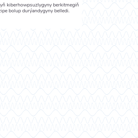
yň kiberhowpsuzlygyny berkitmegiň
pe bolup durýandygyny belledi.