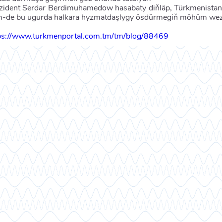
zident Serdar Berdimuhamedow hasabaty diňläp, Türkmenistan
-de bu ugurda halkara hyzmatdaşlygy ösdürmegiň möhüm wezi
ps://www.turkmenportal.com.tm/tm/blog/88469