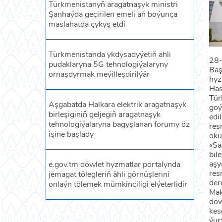
Türkmenistanyň aragatnaşyk ministri
Şanhaýda geçirilen emeli aň boýunça
maslahatda çykyş etdi
Türkmenistanda ykdysadyýetiň ähli
28-
pudaklaryna 5G tehnologiýalaryny
Baş
ornaşdyrmak meýilleşdirilýär
hyz
Has
Tür
Aşgabatda Halkara elektrik aragatnaşyk
goý
birleşiginiň geljegiň aragatnaşyk
edi
tehnologiýalaryna bagyşlanan forumy öz
res
işine başlady
oku
«Sa
bil
aşy
e.gov.tm döwlet hyzmatlar portalynda
res
jemagat tölegleriň ähli görnüşlerini
der
onlaýn tölemek mümkinçiligi elýeterlidir
Mak
döw
kes
ýur