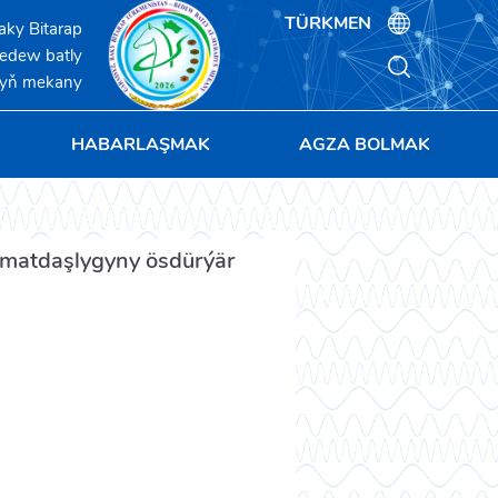
TÜRKMEN
aky Bitarap
bedew batly
dyň mekany
HABARLAŞMAK
AGZA BOLMAK
zmatdaşlygyny ösdürýär