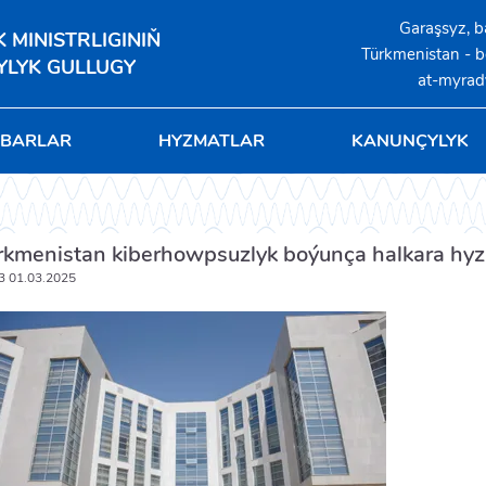
Garaşsyz, b
MINISTRLIGINIŇ
Türkmenistan - 
LYK GULLUGY
at-myra
BARLAR
HYZMATLAR
KANUNÇYLYK
rkmenistan kiberhowpsuzlyk boýunça halkara hy
3 01.03.2025