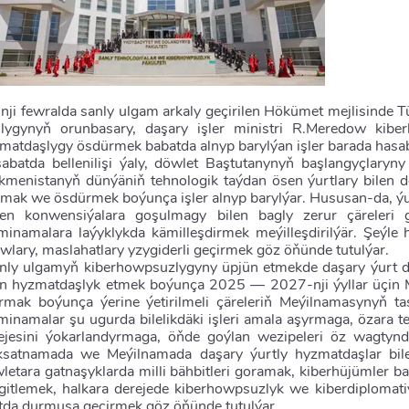
nji fewralda sanly ulgam arkaly geçirilen Hökümet mejlisinde T
lygynyň orunbasary, daşary işler ministri R.Meredow kibe
matdaşlygy ösdürmek babatda alnyp barylýan işler barada hasa
abatda bellenilişi ýaly, döwlet Baştutanynyň başlangyçlary
kmenistanyň dünýäniň tehnologik taýdan ösen ýurtlary bilen 
mak we ösdürmek boýunça işler alnyp barylýar. Hususan-da, ý
len konwensiýalara goşulmagy bilen bagly zerur çäreleri 
minamalara laýyklykda kämilleşdirmek meýilleşdirilýär. Şeýle 
wlary, maslahatlary yzygiderli geçirmek göz öňünde tutulýar.
nly ulgamyň kiberhowpsuzlygyny üpjün etmekde daşary ýurt d
en hyzmatdaşlyk etmek boýunça 2025 — 2027-nji ýyllar üçi
rmak boýunça ýerine ýetirilmeli çäreleriň Meýilnamasynyň tas
minamalar şu ugurda bilelikdäki işleri amala aşyrmaga, özara t
ejesini ýokarlandyrmaga, öňde goýlan wezipeleri öz wagty
satnamada we Meýilnamada daşary ýurtly hyzmatdaşlar bile
letara gatnaşyklarda milli bähbitleri goramak, kiberhüjümler 
gitlemek, halkara derejede kiberhowpsuzlyk we kiberdiplomati
tda durmuşa geçirmek göz öňünde tutulýar.