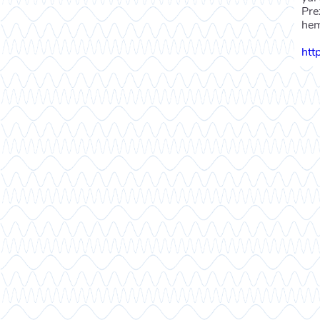
Pre
hem
htt