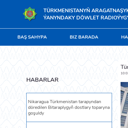
TÜRKMENISTANYŇ ARAGATNAŞYK 
ÝANYNDAKY DÖWLET RADIOÝYGY
BAŞ SAHYPA
BIZ BARADA
HA
Tü
10:0
HABARLAR
Nikaragua Türkmenistan tarapyndan
döredilen Bitaraplygyň dostlary toparyna
goşuldy